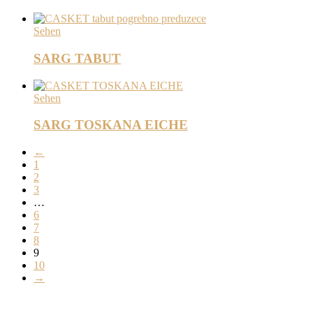
Sehen
SARG TABUT
Sehen
SARG TOSKANA EICHE
←
1
2
3
…
6
7
8
9
10
→