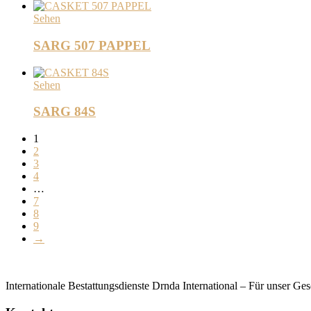
Sehen
SARG 507 PAPPEL
Sehen
SARG 84S
1
2
3
4
…
7
8
9
→
Internationale Bestattungsdienste Drnda International – Für unser G