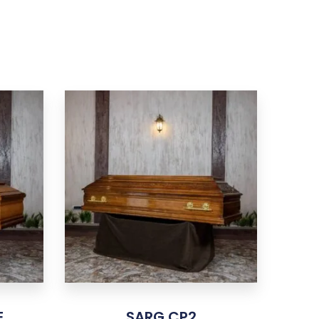
E
SARG CP2