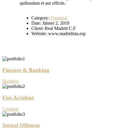
quibusdam et aut officiis.
Category:
Financial
Date:
Jänner 2, 2019
Client:
Real Madrid C.F
Website:
www.madridista.esp
Finance & Banking
Business
Fire Accident
Criminal
Sexual Offences